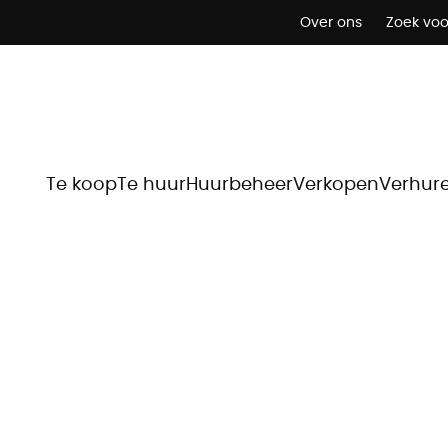
Over ons
Zoek voo
Te koop
Te huur
Huurbeheer
Verkopen
Verhur
Huurfiche