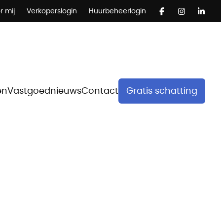
r mij
Verkoperslogin
Huurbeheerlogin
en
Vastgoednieuws
Contact
Gratis schatting