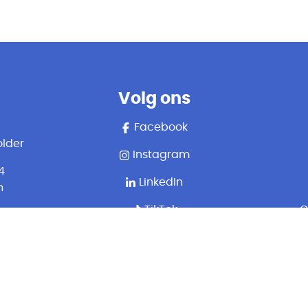
Volg ons
Facebook
lder
Instagram
4
LinkedIn
n
TikTok
G
aat
er)