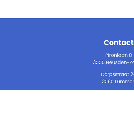
Contact
Pironlaan 8
3550 Heusden-Zo
Dorpsstraat 2
3560 Lumme
Maastrichterstr
49.13
(galerij TT-cent
3500 Hasselt
011 49 69 80