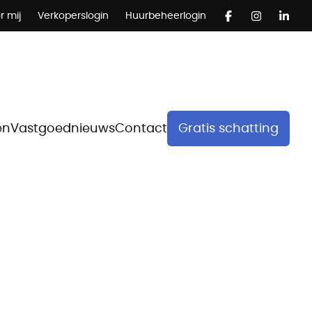
r mij
Verkoperslogin
Huurbeheerlogin
en
Vastgoednieuws
Contact
Gratis schatting
s
wensen en behoeften vanpotentiële kopers.