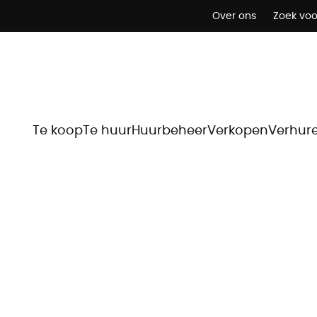
Over ons
Zoek voo
Te koop
Te huur
Huurbeheer
Verkopen
Verhur
Lokale marktkenni
egio kennen we niet alleende marktprijzen, maar ook de 