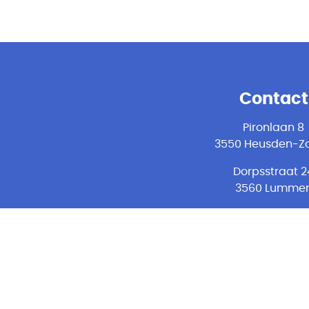
Contact
Pironlaan 8
3550 Heusden-Zo
Dorpsstraat 2
3560 Lumme
Maastrichterstr
49.13
(galerij TT-cent
3500 Hasselt
011 49 69 80