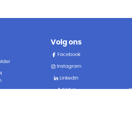
Volg ons
Facebook
lder
Instagram
4
LinkedIn
n
TikTok
G
aat
er)