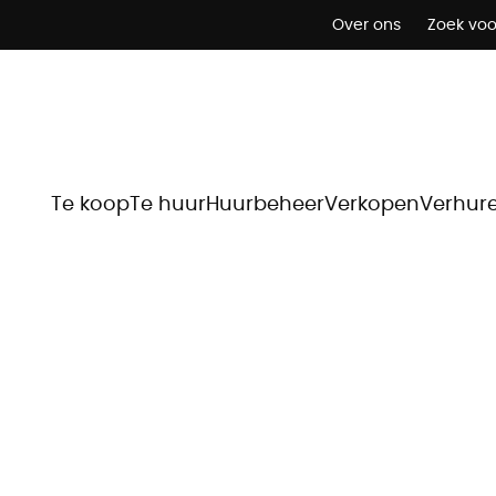
Over ons
Zoek voo
Te koop
Te huur
Huurbeheer
Verkopen
Verhur
Marketing op maa
ere woningontwerpen we een unieke brochure. Daarom ont
woning én de juiste kopersaantrekt.