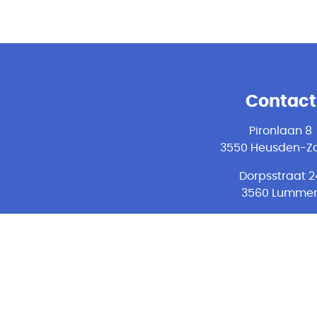
Contact
Pironlaan 8
3550 Heusden-Zo
Dorpsstraat 2
3560 Lumme
Maastrichterstr
49.13
(galerij TT-cent
3500 Hasselt
011 49 69 80