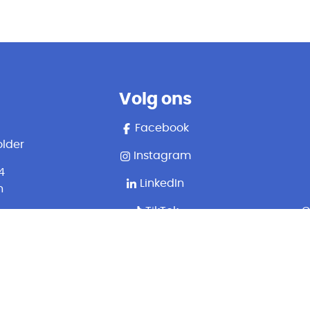
Volg ons
Facebook
lder
Instagram
4
LinkedIn
n
TikTok
G
aat
er)