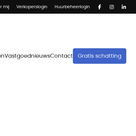
r mij
Verkoperslogin
Huurbeheerlogin
en
Vastgoednieuws
Contact
Gratis schatting
t
wikkelen we eenstrategie die precies past bij uw