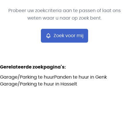
Type
Probeer uw zoekcriteria aan te passen of laat ons
Garage/Parking
Zoek voor mij
Sorteer op
Remove
weten waar u naar op zoek bent.
Zoek voor mij
Meer criteria
Min. budget
Gerelateerde zoekpagina's
:
Garage/Parking te huur
Panden te huur in Genk
Max. budget
Garage/Parking te huur in Hasselt
Zoeken