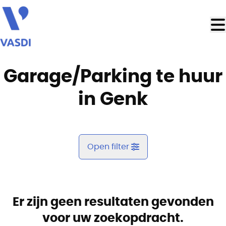
Ga naar hoofdinhoud
Garage/Parking te huur
in Genk
Open filter
Gemeente
Genk (3600)
Er zijn geen resultaten gevonden
Remove
Kaartweergave
voor uw zoekopdracht.