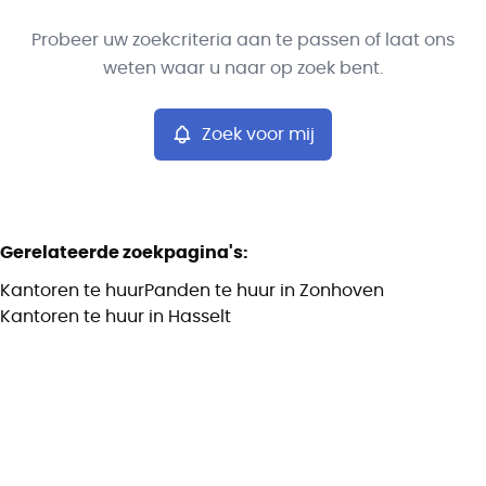
Type
Probeer uw zoekcriteria aan te passen of laat ons
Kantoren
Zoek voor mij
Sorteer op
Remove
weten waar u naar op zoek bent.
Zoek voor mij
Meer criteria
Min. budget
Gerelateerde zoekpagina's
:
Kantoren te huur
Panden te huur in Zonhoven
Max. budget
Kantoren te huur in Hasselt
Zoeken