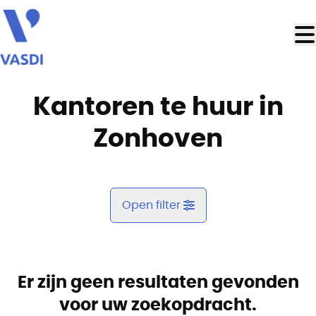
Ga naar hoofdinhoud
Kantoren te huur in
Zonhoven
Open filter
Gemeente
Zonhoven (3520)
Er zijn geen resultaten gevonden
Remove
Kaartweergave
voor uw zoekopdracht.