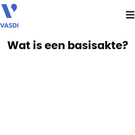
Ga naar hoofdinhoud
Wat is een basisakte?